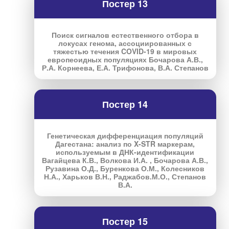
Постер 13
Поиск сигналов естественного отбора в
локусах генома, ассоциированных с
тяжестью течения COVID-19 в мировых
европеоидных популяциях Бочарова А.В.,
Р.А. Корнеева, Е.А. Трифонова, В.А. Степанов
Постер 14
Генетическая дифференциация популяций
Дагестана: анализ по X-STR маркерам,
используемым в ДНК-идентификации
Вагайцева К.В., Волкова И.А. , Бочарова А.В.,
Рузавина О.Д., Буренкова О.М., Колесников
Н.А., Харьков В.Н., Раджабов.М.О., Степанов
В.А.
Постер 15