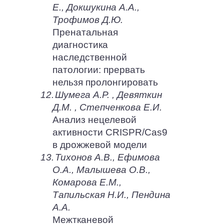
Е., Докшукина А.А.,
Трофимов Д.Ю.
Пренатальная
диагностика
наследственной
патологии: прервать
нельзя пролонгировать
12.
Шумега А.Р. , Девяткин
Д.М. , Степченкова Е.И.
Анализ нецелевой
активности CRISPR/Cas9
в дрожжевой модели
13.
Тихонов А.В., Ефимова
О.А., Малышева О.В.,
Комарова Е.М.,
Тапильская Н.И., Пендина
А.А.
Межтканевой