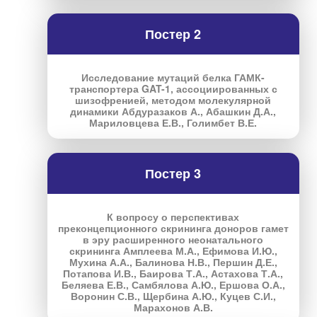
Постер 2
Исследование мутаций белка ГАМК-
транспортера GAT-1, ассоциированных с
шизофренией, методом молекулярной
динамики Абдуразаков А., Абашкин Д.А.,
Мариловцева Е.В., Голимбет В.Е.
Постер 3
К вопросу о перспективах
преконцепционного скрининга доноров гамет
в эру расширенного неонатального
скрининга Амплеева М.А., Ефимова И.Ю.,
Мухина А.А., Балинова Н.В., Першин Д.Е.,
Потапова И.В., Баирова Т.А., Астахова Т.А.,
Беляева Е.В., Самбялова А.Ю., Ершова О.А.,
Воронин С.В., Щербина А.Ю., Куцев С.И.,
Марахонов А.В.