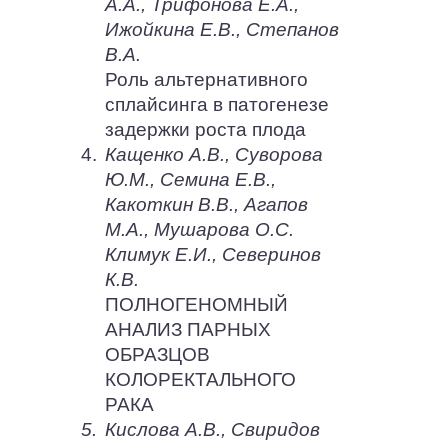
А.А., Трифонова Е.А.,
Ижойкина Е.В., Степанов
В.А.
Роль альтернативного
сплайсинга в патогенезе
задержки роста плода
4.
Кащенко А.В., Суворова
Ю.М., Семина Е.В.,
Какоткин В.В., Агапов
М.А., Мушарова О.С.
Климук Е.И., Северинов
К.В.
ПОЛНОГЕНОМНЫЙ
АНАЛИЗ ПАРНЫХ
ОБРАЗЦОВ
КОЛОРЕКТАЛЬНОГО
РАКА
5.
Кислова А.В., Свиридов