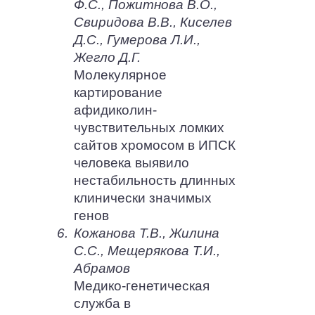
Ф.С., Пожитнова В.О.,
Свиридова В.В., Киселев
Д.С., Гумерова Л.И.,
Жегло Д.Г.
Молекулярное
картирование
афидиколин-
чувствительных ломких
сайтов хромосом в ИПСК
человека выявило
нестабильность длинных
клинически значимых
генов
6.
Кожанова Т.В., Жилина
С.С., Мещерякова Т.И.,
Абрамов
Медико-генетическая
служба в