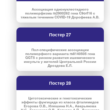
Ассоциация однонуклеотидного
полиморфизма rs2900262 гена C9orf16 с
тяжелым течением COVID‑19 Дорофеева А.В.
Постер 27
Пол-специфические ассоциации
полиморфного варианта rs8140505 гена
GGT5 с риском развития ишемического
инсульта у жителей Центральной России
Дроздова Е.Л.
Постер 28
Цитотоксические и генотоксические
эффекты фунгицида из класса фталимидов
Егорова О.В., Илюшина Н.А., Аверьянова
Н.С., Горенская О.В., Котнова А.П., Демидова