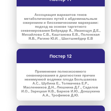
Ассоциация вариантов генов
метаболических путей с абдоминальным
ожирением и биохимическими маркерами:
подход на основе таргетного
секвенирования Бейркдар A., Иванощук Д.Е.,
Михайлова С.В., Каштанова Е.В., Полонская
Я.В., Рагино Ю.И. , Шахтшнейдер Е.В
Постер 12
Применение полноэкзомного
секвенирования в диагностике причин
неиммунной водянки плода Большакова
А.С., Шубина Е., Толмачева Е.Р.,
Масленников Д.Н., Люшнина Д.Г., Саделов
И.О., Зарецкая Н.В., Барков И.Ю., Докшукина
А.А., Трофимов Д.Ю.