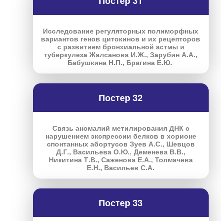
Постер 31
Исследование регуляторных полиморфных
вариантов генов цитокинов и их рецепторов
с развитием бронхиальной астмы и
туберкулеза Жалсанова И.Ж., Зарубин А.А.,
Бабушкина Н.П., Брагина Е.Ю.
Постер 32
Связь аномалий метилирования ДНК с
нарушением экспрессии белков в хорионе
спонтанных абортусов Зуев А.С., Шевцов
Д.Г., Васильева О.Ю., Деменева В.В.,
Никитина Т.В., Саженова Е.А., Толмачева
Е.Н., Васильев С.А.
Постер 33