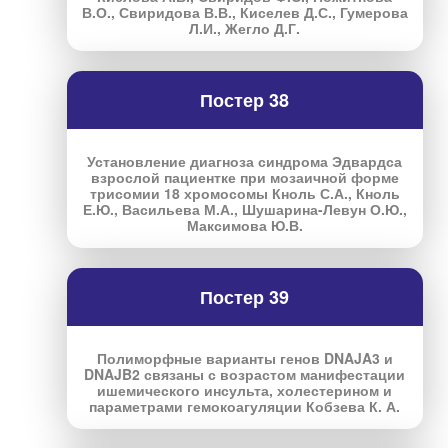
В.О., Свиридова В.В., Киселев Д.С., Гумерова
Л.И., Жегло Д.Г.
Постер 38
Установление диагноза синдрома Эдвардса
взрослой пациентке при мозаичной форме
трисомии 18 хромосомы Кноль С.А., Кноль
Е.Ю., Васильева М.А., Шушарина-Левун О.Ю.,
Максимова Ю.В.
Постер 39
Полиморфные варианты генов DNAJA3 и
DNAJB2 связаны с возрастом манифестации
ишемического инсульта, холестерином и
параметрами гемокоагуляции Кобзева К. А.