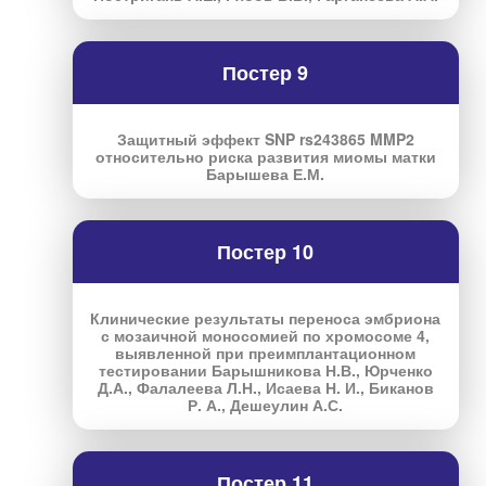
Постер 9
Защитный эффект SNP rs243865 MMP2
относительно риска развития миомы матки
Барышева Е.М.
Постер 10
Клинические результаты переноса эмбриона
с мозаичной моносомией по хромосоме 4,
выявленной при преимплантационном
тестировании Барышникова Н.В., Юрченко
Д.А., Фалалеева Л.Н., Исаева Н. И., Биканов
Р. А., Дешеулин А.С.
Постер 11