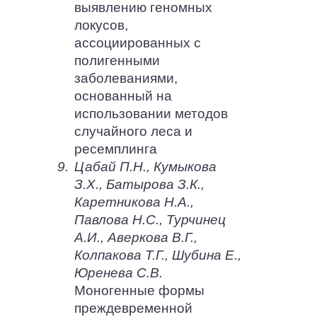
выявлению геномных
локусов,
ассоциированных с
полигенными
заболеваниями,
основанный на
использовании методов
случайного леса и
ресемплинга
9.
Цабай П.Н., Кумыкова
З.Х., Батырова З.К.,
Каретникова Н.А.,
Павлова Н.С., Турчинец
А.И., Аверкова В.Г.,
Колпакова Т.Г., Шубина Е.,
Юренева С.В.
Моногенные формы
преждевременной