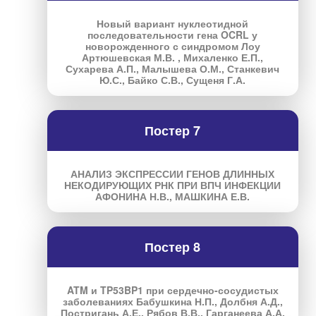
Новый вариант нуклеотидной
последовательности гена OCRL у
новорожденного с синдромом Лоу
Артюшевская М.В. , Михаленко Е.П.,
Сухарева А.П., Малышева О.М., Станкевич
Ю.С., Байко С.В., Сущеня Г.А.
Постер 7
АНАЛИЗ ЭКСПРЕССИИ ГЕНОВ ДЛИННЫХ
НЕКОДИРУЮЩИХ РНК ПРИ ВПЧ ИНФЕКЦИИ
АФОНИНА Н.В., МАШКИНА Е.В.
Постер 8
ATM и TP53BP1 при сердечно-сосудистых
заболеваниях Бабушкина Н.П., Долбня А.Д.,
Постригань А.Е., Рябов В.В., Гарганеева А.А.