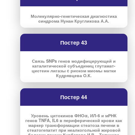
Молекулярно-генетическая диагностика
синдрома Нунан Кругликова А.А.
Постер 43
Связь SNPs генов модифицирующей и
каталитической субъединиц глутамат-
цистеин лигазы c риском миомы матки
Кудрявцева О.К.
Постер 44
Уровень цитокинов ФНОα, ИЛ-6 и мРНК
генов TNFA, IL6 в периферической крови как
маркер трансформации стеатоза печени в
стеатогепатит при неалкогольной жировой
болезни печени Курбатова И.В. , Топчиева