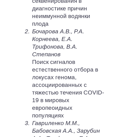
секвенирования в
диагностике причин
неиммунной водянки
плода
2.
Бочарова А.В., Р.А.
Корнеева, Е.А.
Трифонова, В.А.
Степанов
Поиск сигналов
естественного отбора в
локусах генома,
ассоциированных с
тяжестью течения COVID-
19 в мировых
европеоидных
популяциях
3.
Гавриленко М.М.,
Бабовская А.А., Зарубин