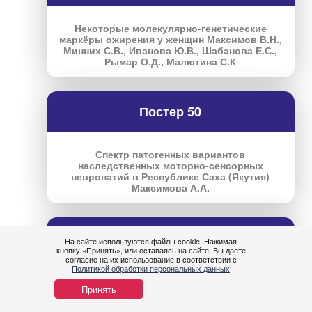
Некоторые молекулярно-генетические
маркёры ожирения у женщин Максимов В.Н.,
Минних С.В., Иванова Ю.В., Шабанова Е.С.,
Рымар О.Д., Малютина С.К
Постер 50
Спектр патогенных вариантов
наследственных моторно-сенсорных
невропатий в Республике Саха (Якутия)
Максимова А.А.
Постер 51
На сайте используются файлы cookie. Нажимая
кнопку «Принять», или оставаясь на сайте, Вы даете
Нужна
согласие на их использование в соответствии с
Политикой обработки персональных данных
помощ
Риск вертикального переноса генетических
Принять
конструкций в половые клетки: разработка и
апробация метода для ооцитов Маликова