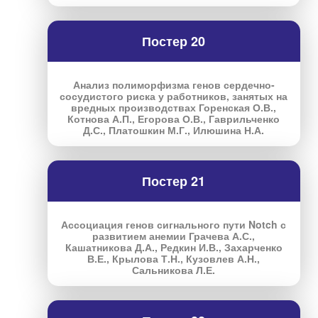
Постер 20
Анализ полиморфизма генов сердечно-
сосудистого риска у работников, занятых на
вредных производствах Горенская О.В.,
Котнова А.П., Егорова О.В., Гаврильченко
Д.С., Платошкин М.Г., Илюшина Н.А.
Постер 21
Ассоциация генов сигнального пути Notch с
развитием анемии Грачева А.С.,
Кашатникова Д.А., Редкин И.В., Захарченко
В.Е., Крылова Т.Н., Кузовлев А.Н.,
Сальникова Л.Е.