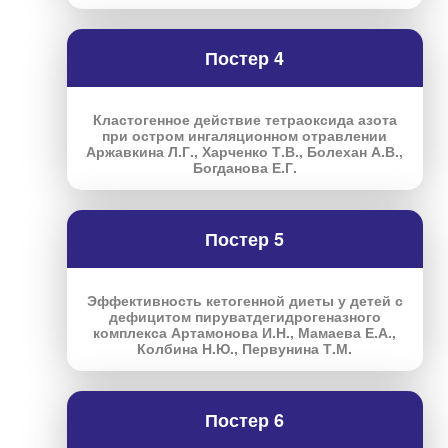
Постер 4
Кластогенное действие тетраоксида азота
при остром ингаляционном отравлении
Аржавкина Л.Г., Харченко Т.В., Болехан А.В.,
Богданова Е.Г.
Постер 5
Эффективность кетогенной диеты у детей с
дефицитом пируватдегидрогеназного
комплекса Артамонова И.Н., Мамаева Е.А.,
Колбина Н.Ю., Первунина Т.М.
Постер 6