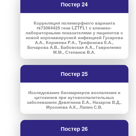
Постер 24
Корреляция полиморфного варианта
rs73064425 гена LZTFL1 с клинико-
лабораторными показателями у пациентов с
новой коронавирусной инфекцией Гусарова
А.А., Корнеева Р.А., Трифонова Е.А.,
Бочарова А.В., Бабовская А.А., Гавриленко
М.М., Степанов В.А.
Постер 25
Исследование биомаркеров воспаления и
цитокинов при аутовоспалительных
заболеваниях Девяткина Е.А., Назаров В.Д.,
Мусонова А.К., Лапин С.В.
Постер 26