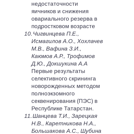
недостаточности
яичников и снижения
овариального резерва в
подростковом возрасте
10.
Чигвинцева П.Е.,
Исмагилов А.О., Хохлачев
М.В., Вафина З.И.,
Каюмов А.Р., Трофимов
Д.Ю., Докшукина А.А
Первые результаты
селективного скрининга
новорожденных методом
полноэкзомного
секвенирования (ПЭС) в
Республике Татарстан.
11.
Шанцева Т.И., Зарецкая
Н.В., Каретникова Н.А.,
Большакова А.С., Шубина