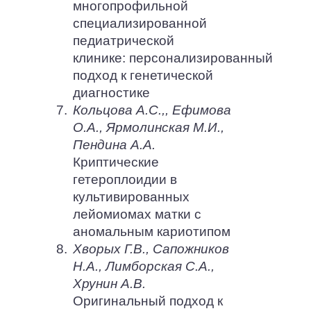
многопрофильной
специализированной
педиатрической
клинике: персонализированный
подход к генетической
диагностике
7.
Кольцова А.С.,, Ефимова
О.А., Ярмолинская М.И.,
Пендина А.А.
Криптические
гетероплоидии в
культивированных
лейомиомах матки с
аномальным кариотипом
8.
Хворых Г.В., Сапожников
Н.А., Лимборская С.А.,
Хрунин А.В.
Оригинальный подход к