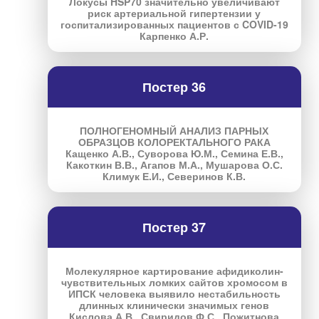
Локусы HSP70 значительно увеличивают
риск артериальной гипертензии у
госпитализированных пациентов с COVID-19
Карпенко А.Р.
Постер 36
ПОЛНОГЕНОМНЫЙ АНАЛИЗ ПАРНЫХ
ОБРАЗЦОВ КОЛОРЕКТАЛЬНОГО РАКА
Кащенко А.В., Суворова Ю.М., Семина Е.В.,
Какоткин В.В., Агапов М.А., Мушарова О.С.
Климук Е.И., Северинов К.В.
Постер 37
Молекулярное картирование афидиколин-
чувствительных ломких сайтов хромосом в
ИПСК человека выявило нестабильность
длинных клинически значимых генов
Кислова А.В., Свиридов Ф.С., Пожитнова