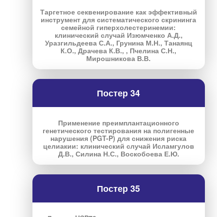
Таргетное секвенирование как эффективный
инструмент для систематического скрининга
семейной гиперхолестеринемии:
клинический случай Изюмченко А.Д.,
Уразгильдеева С.А., Грунина М.Н., Танаянц
К.О., Драчева К.В., , Пчелина С.Н.,
Мирошникова В.В.
Постер 34
Применение преимплантационного
генетического тестирования на полигенные
нарушения (PGT-P) для снижения риска
целиакии: клинический случай Исламгулов
Д.В., Силина Н.С., Воскобоева Е.Ю.
Постер 35