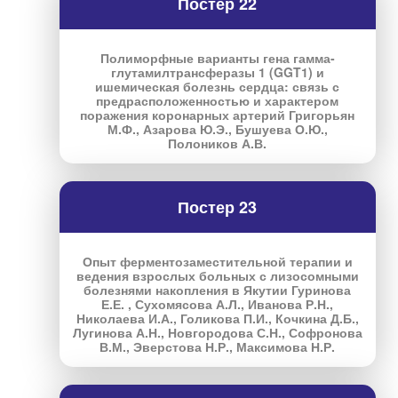
Постер 22
Полиморфные варианты гена гамма-
глутамилтрансферазы 1 (GGT1) и
ишемическая болезнь сердца: связь с
предрасположенностью и характером
поражения коронарных артерий Григорьян
М.Ф., Азарова Ю.Э., Бушуева О.Ю.,
Полоников А.В.
Постер 23
Опыт ферментозаместительной терапии и
ведения взрослых больных с лизосомными
болезнями накопления в Якутии Гуринова
Е.Е. , Сухомясова А.Л., Иванова Р.Н.,
Николаева И.А., Голикова П.И., Кочкина Д.Б.,
Лугинова А.Н., Новгородова С.Н., Софронова
В.М., Эверстова Н.Р., Максимова Н.Р.